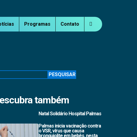
otícias
Programas
Contato
squisar
PESQUISAR
escubra também
Natal Solidário Hospital Palmas
Palmas inicia vacinação contra
o VSR, vírus que causa
bronquiolite em bebês, nesta