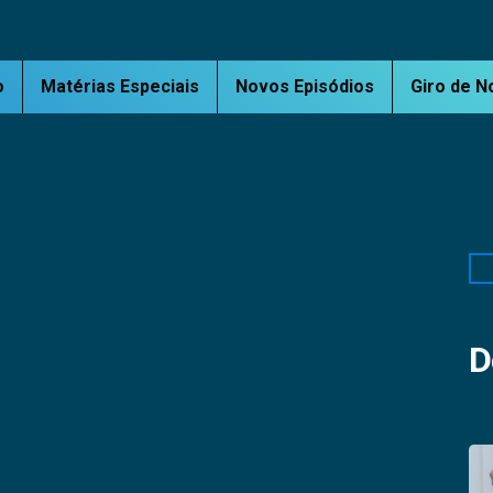
o
Matérias Especiais
Novos Episódios
Giro de N
Pe
D