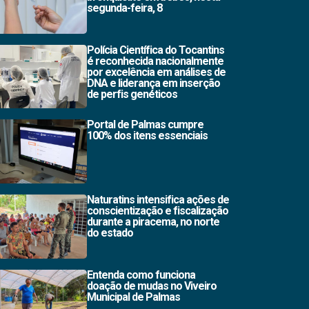
segunda-feira, 8
Polícia Científica do Tocantins
é reconhecida nacionalmente
por excelência em análises de
DNA e liderança em inserção
de perfis genéticos
Portal de Palmas cumpre
100% dos itens essenciais
Naturatins intensifica ações de
conscientização e fiscalização
durante a piracema, no norte
do estado
Entenda como funciona
doação de mudas no Viveiro
Municipal de Palmas