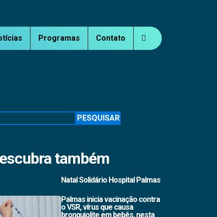
otícias
Programas
Contato
squisar
PESQUISAR
escubra também
Natal Solidário Hospital Palmas
Palmas inicia vacinação contra
o VSR, vírus que causa
bronquiolite em bebês, nesta