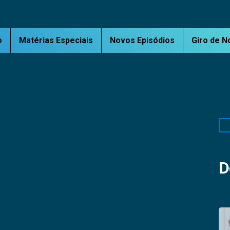
o
Matérias Especiais
Novos Episódios
Giro de N
Pe
D