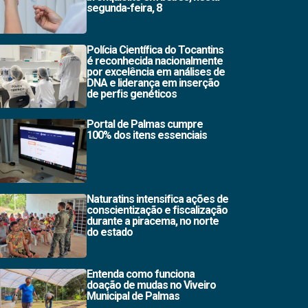
segunda-feira, 8
Polícia Científica do Tocantins
é reconhecida nacionalmente
por excelência em análises de
DNA e liderança em inserção
de perfis genéticos
Portal de Palmas cumpre
100% dos itens essenciais
Naturatins intensifica ações de
conscientização e fiscalização
durante a piracema, no norte
do estado
Entenda como funciona
doação de mudas no Viveiro
Municipal de Palmas