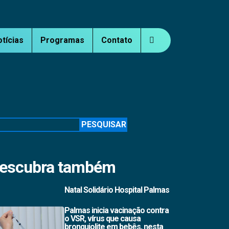
otícias
Programas
Contato
squisar
PESQUISAR
escubra também
Natal Solidário Hospital Palmas
Palmas inicia vacinação contra
o VSR, vírus que causa
bronquiolite em bebês, nesta