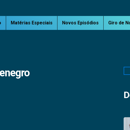
o
Matérias Especiais
Novos Episódios
Giro de N
tenegro
Pe
D