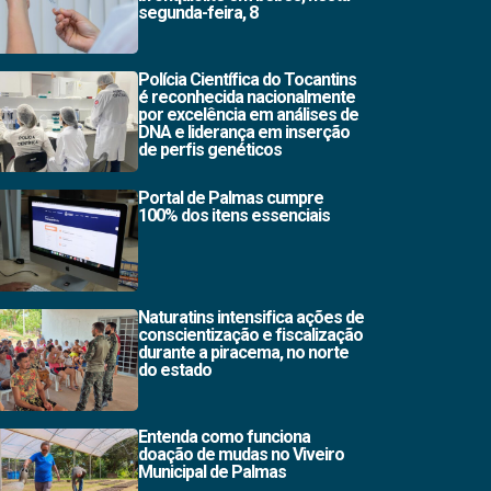
segunda-feira, 8
Polícia Científica do Tocantins
é reconhecida nacionalmente
por excelência em análises de
DNA e liderança em inserção
de perfis genéticos
Portal de Palmas cumpre
100% dos itens essenciais
Naturatins intensifica ações de
conscientização e fiscalização
durante a piracema, no norte
do estado
Entenda como funciona
doação de mudas no Viveiro
Municipal de Palmas