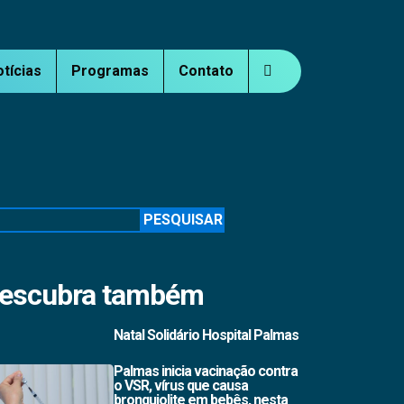
otícias
Programas
Contato
squisar
PESQUISAR
escubra também
Natal Solidário Hospital Palmas
Palmas inicia vacinação contra
o VSR, vírus que causa
bronquiolite em bebês, nesta