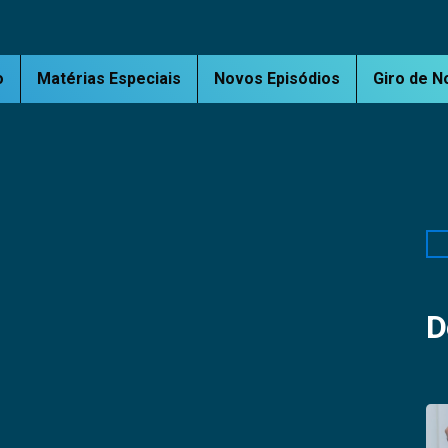
o
Matérias Especiais
Novos Episódios
Giro de N
Pe
D