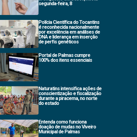
segunda-feira, 8
Polícia Científica do Tocantins
é reconhecida nacionalmente
por excelência em análises de
DNA e liderança em inserção
de perfis genéticos
Portal de Palmas cumpre
100% dos itens essenciais
Naturatins intensifica ações de
conscientização e fiscalização
durante a piracema, no norte
do estado
Entenda como funciona
doação de mudas no Viveiro
Municipal de Palmas