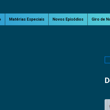
o
Matérias Especiais
Novos Episódios
Giro de N
Pe
D