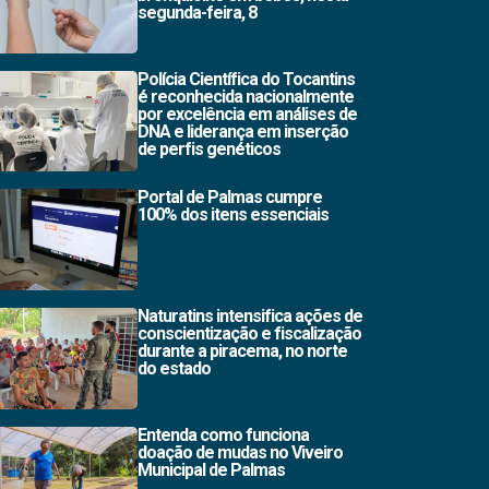
segunda-feira, 8
Polícia Científica do Tocantins
é reconhecida nacionalmente
por excelência em análises de
DNA e liderança em inserção
de perfis genéticos
Portal de Palmas cumpre
100% dos itens essenciais
Naturatins intensifica ações de
conscientização e fiscalização
durante a piracema, no norte
do estado
Entenda como funciona
doação de mudas no Viveiro
Municipal de Palmas