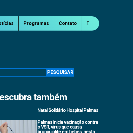
otícias
Programas
Contato
squisar
PESQUISAR
escubra também
Natal Solidário Hospital Palmas
Palmas inicia vacinação contra
o VSR, vírus que causa
bronquiolite em bebês, nesta