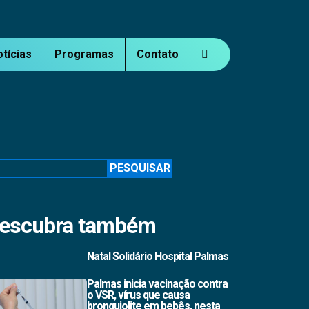
otícias
Programas
Contato
squisar
PESQUISAR
escubra também
Natal Solidário Hospital Palmas
Palmas inicia vacinação contra
o VSR, vírus que causa
bronquiolite em bebês, nesta