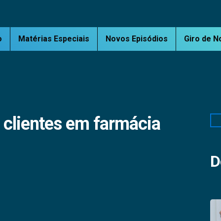
o
Matérias Especiais
Novos Episódios
Giro de N
 clientes em farmácia
Pe
D