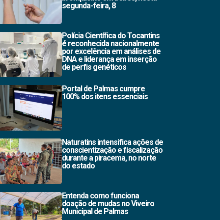
segunda-feira, 8
Polícia Científica do Tocantins
é reconhecida nacionalmente
por excelência em análises de
DNA e liderança em inserção
de perfis genéticos
Portal de Palmas cumpre
100% dos itens essenciais
Naturatins intensifica ações de
conscientização e fiscalização
durante a piracema, no norte
do estado
Entenda como funciona
doação de mudas no Viveiro
Municipal de Palmas