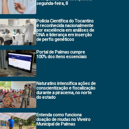
segunda-feira, 8
Polícia Científica do Tocantins
é reconhecida nacionalmente
por excelência em análises de
DNA e liderança em inserção
de perfis genéticos
Portal de Palmas cumpre
100% dos itens essenciais
Naturatins intensifica ações de
conscientização e fiscalização
durante a piracema, no norte
do estado
Entenda como funciona
doação de mudas no Viveiro
Municipal de Palmas