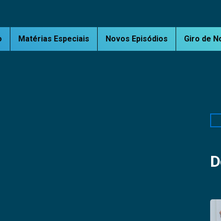
o
Matérias Especiais
Novos Episódios
Giro de N
Pe
D