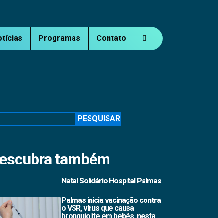
otícias
Programas
Contato
squisar
PESQUISAR
escubra também
Natal Solidário Hospital Palmas
Palmas inicia vacinação contra
o VSR, vírus que causa
bronquiolite em bebês, nesta