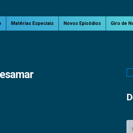
o
Matérias Especiais
Novos Episódios
Giro de N
Cesamar
Pe
D