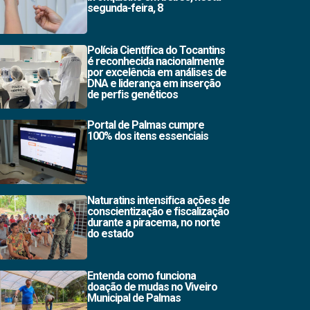
segunda-feira, 8
Polícia Científica do Tocantins
é reconhecida nacionalmente
por excelência em análises de
DNA e liderança em inserção
de perfis genéticos
Portal de Palmas cumpre
100% dos itens essenciais
Naturatins intensifica ações de
conscientização e fiscalização
durante a piracema, no norte
do estado
Entenda como funciona
doação de mudas no Viveiro
Municipal de Palmas