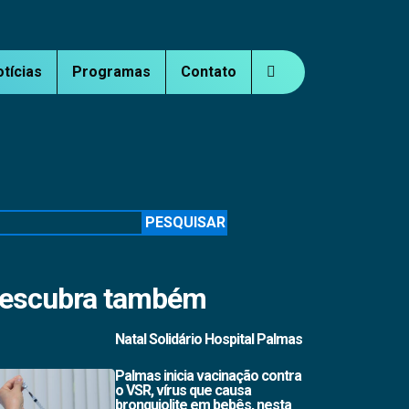
otícias
Programas
Contato
squisar
PESQUISAR
escubra também
Natal Solidário Hospital Palmas
Palmas inicia vacinação contra
o VSR, vírus que causa
bronquiolite em bebês, nesta