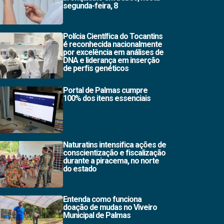
segunda-feira, 8
Polícia Científica do Tocantins
é reconhecida nacionalmente
por excelência em análises de
DNA e liderança em inserção
de perfis genéticos
Portal de Palmas cumpre
100% dos itens essenciais
Naturatins intensifica ações de
conscientização e fiscalização
durante a piracema, no norte
do estado
Entenda como funciona
doação de mudas no Viveiro
Municipal de Palmas