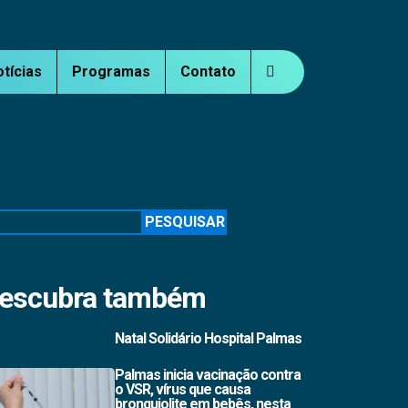
otícias
Programas
Contato
squisar
PESQUISAR
escubra também
Natal Solidário Hospital Palmas
Palmas inicia vacinação contra
o VSR, vírus que causa
bronquiolite em bebês, nesta