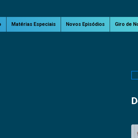
o
Matérias Especiais
Novos Episódios
Giro de N
Pe
D