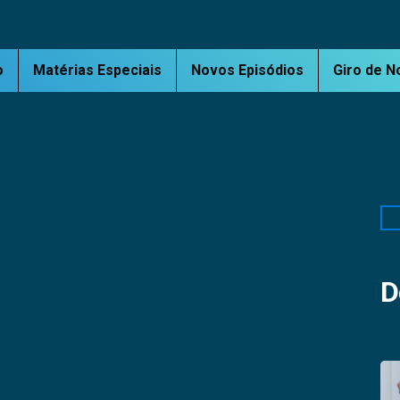
o
Matérias Especiais
Novos Episódios
Giro de N
Pe
D