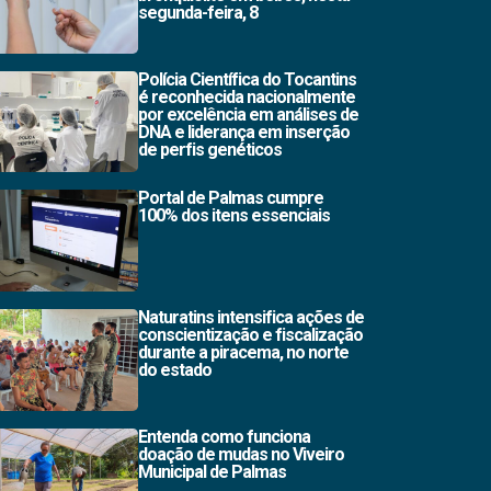
segunda-feira, 8
Polícia Científica do Tocantins
é reconhecida nacionalmente
por excelência em análises de
DNA e liderança em inserção
de perfis genéticos
Portal de Palmas cumpre
100% dos itens essenciais
Naturatins intensifica ações de
conscientização e fiscalização
durante a piracema, no norte
do estado
Entenda como funciona
doação de mudas no Viveiro
Municipal de Palmas