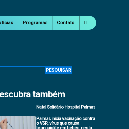
otícias
Programas
Contato
squisar
PESQUISAR
escubra também
Natal Solidário Hospital Palmas
Palmas inicia vacinação contra
o VSR, vírus que causa
bronquiolite em bebês, nesta