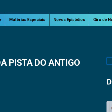
o
Matérias Especiais
Novos Episódios
Giro de N
A PISTA DO ANTIGO
Pe
D