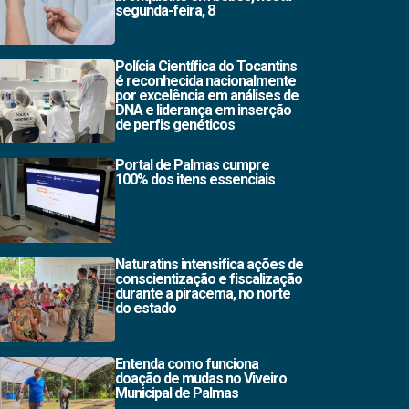
segunda-feira, 8
Polícia Científica do Tocantins
é reconhecida nacionalmente
por excelência em análises de
DNA e liderança em inserção
de perfis genéticos
Portal de Palmas cumpre
100% dos itens essenciais
Naturatins intensifica ações de
conscientização e fiscalização
durante a piracema, no norte
do estado
Entenda como funciona
doação de mudas no Viveiro
Municipal de Palmas