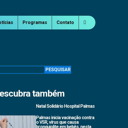
otícias
Programas
Contato
squisar
PESQUISAR
escubra também
Natal Solidário Hospital Palmas
Palmas inicia vacinação contra
o VSR, vírus que causa
bronquiolite em bebês, nesta