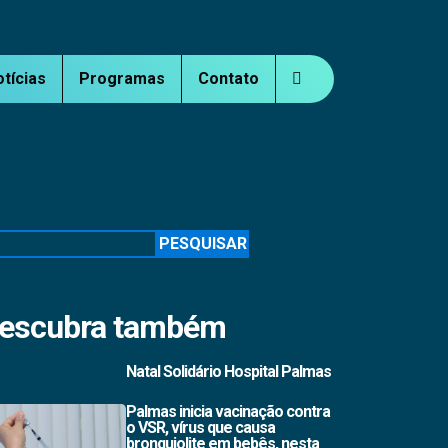
otícias
Programas
Contato
squisar
PESQUISAR
escubra também
Natal Solidário Hospital Palmas
Palmas inicia vacinação contra
o VSR, vírus que causa
bronquiolite em bebês, nesta