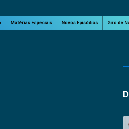
o
Matérias Especiais
Novos Episódios
Giro de N
Pe
D