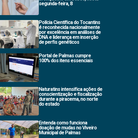
segunda-feira, 8
Polícia Científica do Tocantins
é reconhecida nacionalmente
por excelência em análises de
DNA e liderança em inserção
de perfis genéticos
Portal de Palmas cumpre
100% dos itens essenciais
Naturatins intensifica ações de
conscientização e fiscalização
durante a piracema, no norte
do estado
Entenda como funciona
doação de mudas no Viveiro
Municipal de Palmas