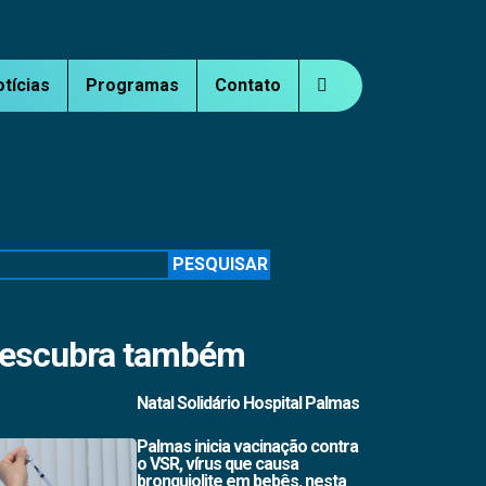
otícias
Programas
Contato
squisar
PESQUISAR
escubra também
Natal Solidário Hospital Palmas
Palmas inicia vacinação contra
o VSR, vírus que causa
bronquiolite em bebês, nesta