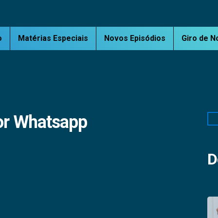
o
Matérias Especiais
Novos Episódios
Giro de N
or Whatsapp
Pe
D