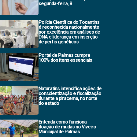
segunda-feira, 8
Polícia Científica do Tocantins
é reconhecida nacionalmente
por excelência em análises de
DNA e liderança em inserção
de perfis genéticos
Portal de Palmas cumpre
100% dos itens essenciais
Naturatins intensifica ações de
conscientização e fiscalização
durante a piracema, no norte
do estado
Entenda como funciona
doação de mudas no Viveiro
Municipal de Palmas