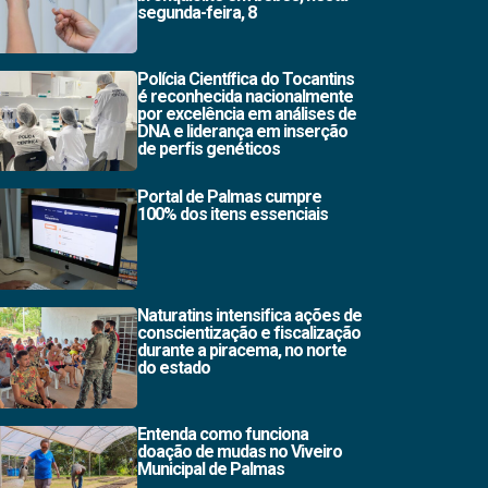
segunda-feira, 8
Polícia Científica do Tocantins
é reconhecida nacionalmente
por excelência em análises de
DNA e liderança em inserção
de perfis genéticos
Portal de Palmas cumpre
100% dos itens essenciais
Naturatins intensifica ações de
conscientização e fiscalização
durante a piracema, no norte
do estado
Entenda como funciona
doação de mudas no Viveiro
Municipal de Palmas