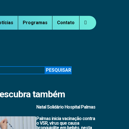
otícias
Programas
Contato
squisar
PESQUISAR
escubra também
Natal Solidário Hospital Palmas
Palmas inicia vacinação contra
o VSR, vírus que causa
bronquiolite em bebês, nesta