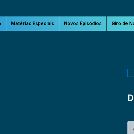
o
Matérias Especiais
Novos Episódios
Giro de N
Pe
D