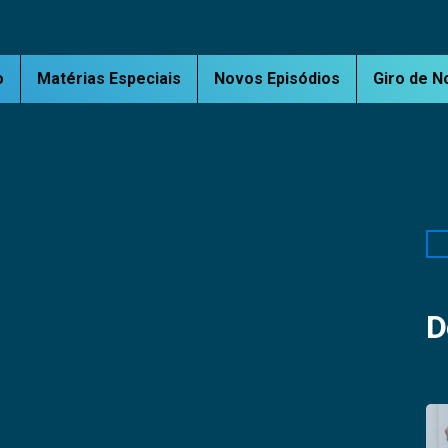
o
Matérias Especiais
Novos Episódios
Giro de N
Pe
D