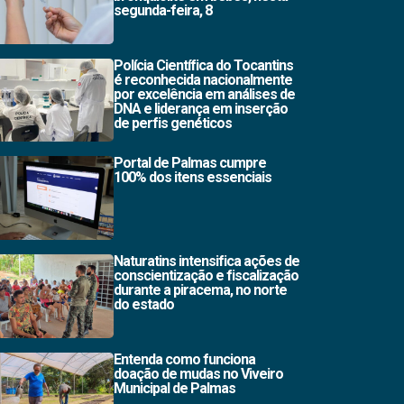
segunda-feira, 8
Polícia Científica do Tocantins
é reconhecida nacionalmente
por excelência em análises de
DNA e liderança em inserção
de perfis genéticos
Portal de Palmas cumpre
100% dos itens essenciais
Naturatins intensifica ações de
conscientização e fiscalização
durante a piracema, no norte
do estado
Entenda como funciona
doação de mudas no Viveiro
Municipal de Palmas