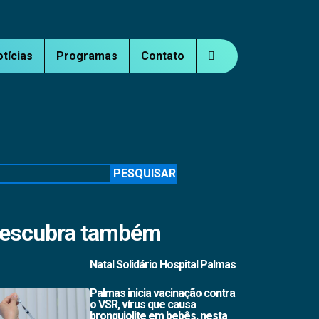
otícias
Programas
Contato
squisar
PESQUISAR
escubra também
Natal Solidário Hospital Palmas
Palmas inicia vacinação contra
o VSR, vírus que causa
bronquiolite em bebês, nesta