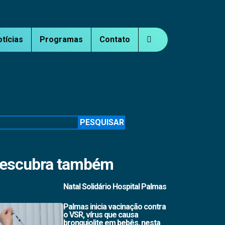
otícias
Programas
Contato
squisar
PESQUISAR
escubra também
Natal Solidário Hospital Palmas
Palmas inicia vacinação contra
o VSR, vírus que causa
bronquiolite em bebês, nesta