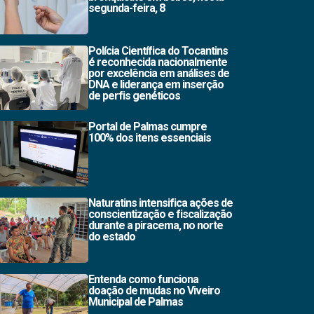
segunda-feira, 8
Polícia Científica do Tocantins
é reconhecida nacionalmente
por excelência em análises de
DNA e liderança em inserção
de perfis genéticos
Portal de Palmas cumpre
100% dos itens essenciais
Naturatins intensifica ações de
conscientização e fiscalização
durante a piracema, no norte
do estado
Entenda como funciona
doação de mudas no Viveiro
Municipal de Palmas