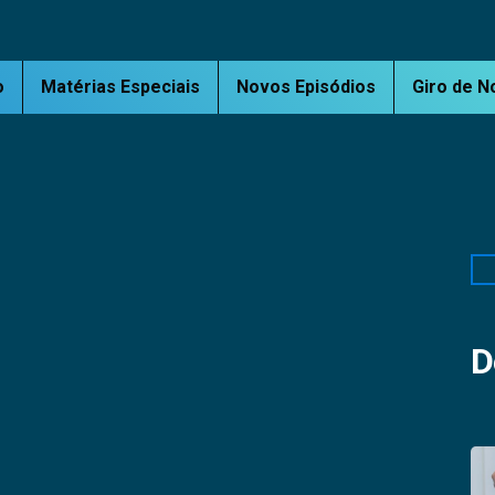
o
Matérias Especiais
Novos Episódios
Giro de N
Pe
D