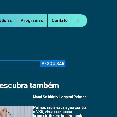
otícias
Programas
Contato
squisar
PESQUISAR
escubra também
Natal Solidário Hospital Palmas
Palmas inicia vacinação contra
o VSR, vírus que causa
bronquiolite em bebês, nesta