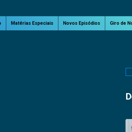
o
Matérias Especiais
Novos Episódios
Giro de N
Pe
D