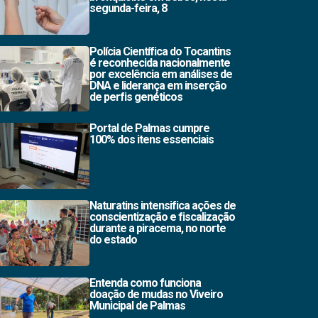
segunda-feira, 8
Polícia Científica do Tocantins
é reconhecida nacionalmente
por excelência em análises de
DNA e liderança em inserção
de perfis genéticos
Portal de Palmas cumpre
100% dos itens essenciais
Naturatins intensifica ações de
conscientização e fiscalização
durante a piracema, no norte
do estado
Entenda como funciona
doação de mudas no Viveiro
Municipal de Palmas