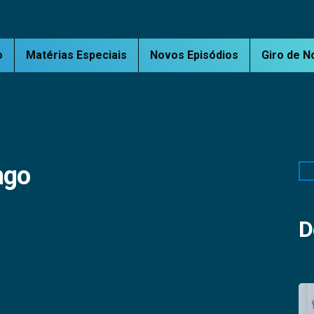
o
Matérias Especiais
Novos Episódios
Giro de N
ngo
Pe
D