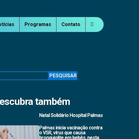
otícias
Programas
Contato
squisar
PESQUISAR
escubra também
Natal Solidário Hospital Palmas
Palmas inicia vacinação contra
o VSR, vírus que causa
bronquiolite em bebês, nesta