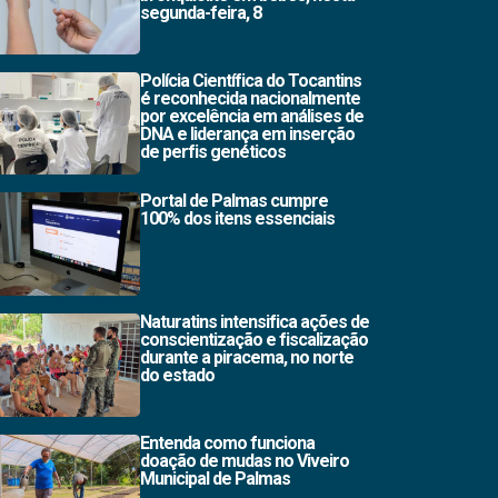
segunda-feira, 8
Polícia Científica do Tocantins
é reconhecida nacionalmente
por excelência em análises de
DNA e liderança em inserção
de perfis genéticos
Portal de Palmas cumpre
100% dos itens essenciais
Naturatins intensifica ações de
conscientização e fiscalização
durante a piracema, no norte
do estado
Entenda como funciona
doação de mudas no Viveiro
Municipal de Palmas