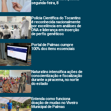
segunda-feira, 8
Polícia Científica do Tocantins
é reconhecida nacionalmente
por excelência em análises de
DNA e liderança em inserção
de perfis genéticos
Portal de Palmas cumpre
100% dos itens essenciais
Naturatins intensifica ações de
conscientização e fiscalização
durante a piracema, no norte
do estado
Entenda como funciona
doação de mudas no Viveiro
Municipal de Palmas