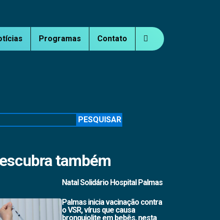
otícias
Programas
Contato
squisar
PESQUISAR
escubra também
Natal Solidário Hospital Palmas
Palmas inicia vacinação contra
o VSR, vírus que causa
bronquiolite em bebês, nesta