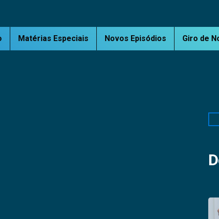
o
Matérias Especiais
Novos Episódios
Giro de N
Pe
D