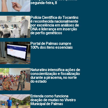
segunda-feira, 8
Polícia Científica do Tocantins
é reconhecida nacionalmente
por excelência em análises de
DNA e liderança em inserção
de perfis genéticos
Portal de Palmas cumpre
100% dos itens essenciais
Naturatins intensifica ações de
conscientização e fiscalização
durante a piracema, no norte
do estado
Entenda como funciona
doação de mudas no Viveiro
Municipal de Palmas