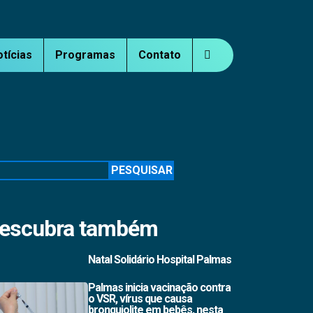
otícias
Programas
Contato
squisar
PESQUISAR
escubra também
Natal Solidário Hospital Palmas
Palmas inicia vacinação contra
o VSR, vírus que causa
bronquiolite em bebês, nesta