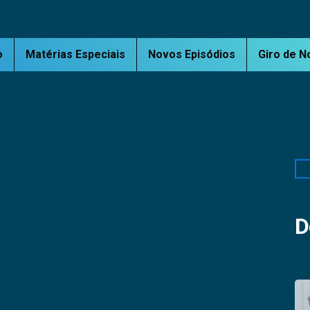
o
Matérias Especiais
Novos Episódios
Giro de N
Pe
D