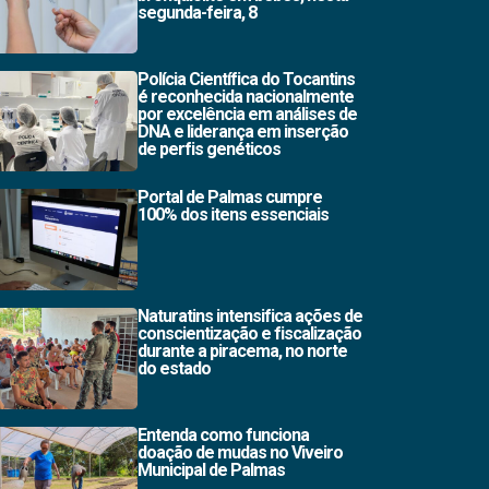
segunda-feira, 8
Polícia Científica do Tocantins
é reconhecida nacionalmente
por excelência em análises de
DNA e liderança em inserção
de perfis genéticos
Portal de Palmas cumpre
100% dos itens essenciais
Naturatins intensifica ações de
conscientização e fiscalização
durante a piracema, no norte
do estado
Entenda como funciona
doação de mudas no Viveiro
Municipal de Palmas