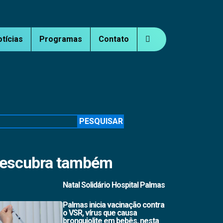
otícias
Programas
Contato
squisar
PESQUISAR
escubra também
Natal Solidário Hospital Palmas
Palmas inicia vacinação contra
o VSR, vírus que causa
bronquiolite em bebês, nesta