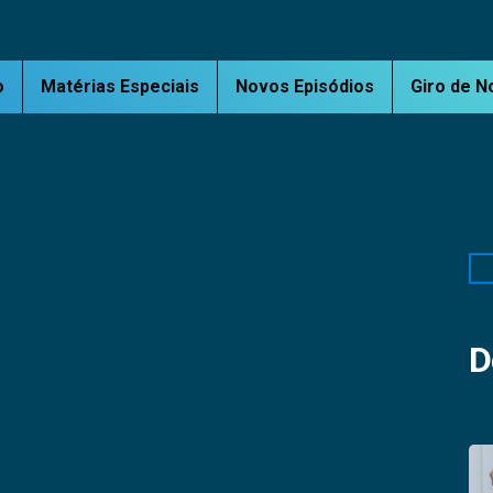
o
Matérias Especiais
Novos Episódios
Giro de N
Pe
D