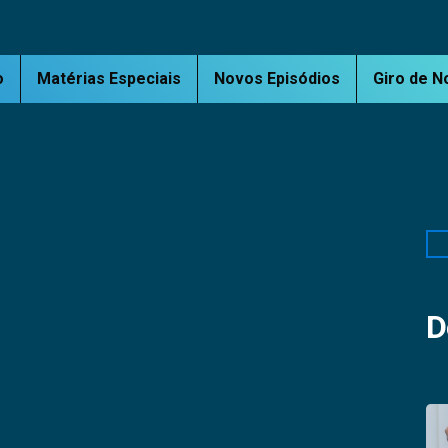
o
Matérias Especiais
Novos Episódios
Giro de N
Pe
D