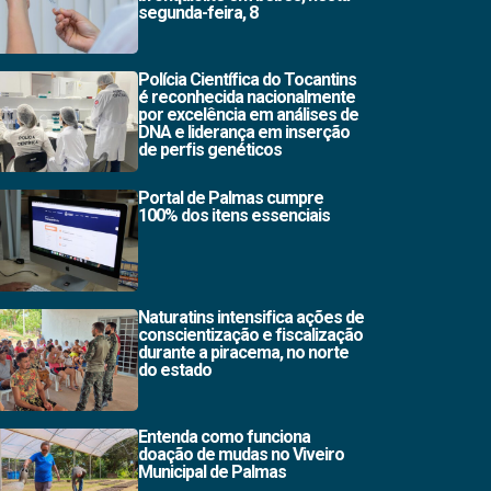
segunda-feira, 8
Polícia Científica do Tocantins
é reconhecida nacionalmente
por excelência em análises de
DNA e liderança em inserção
de perfis genéticos
Portal de Palmas cumpre
100% dos itens essenciais
Naturatins intensifica ações de
conscientização e fiscalização
durante a piracema, no norte
do estado
Entenda como funciona
doação de mudas no Viveiro
Municipal de Palmas