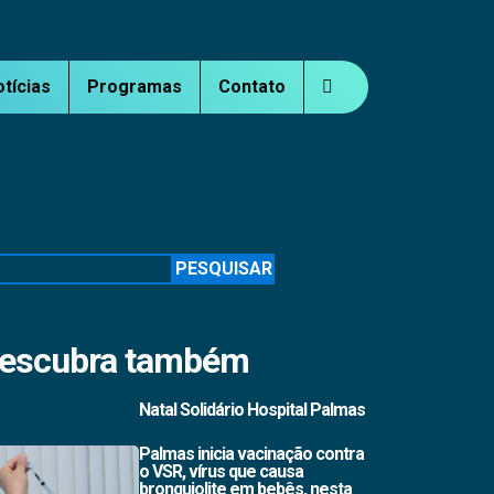
otícias
Programas
Contato
squisar
PESQUISAR
escubra também
Natal Solidário Hospital Palmas
Palmas inicia vacinação contra
o VSR, vírus que causa
bronquiolite em bebês, nesta