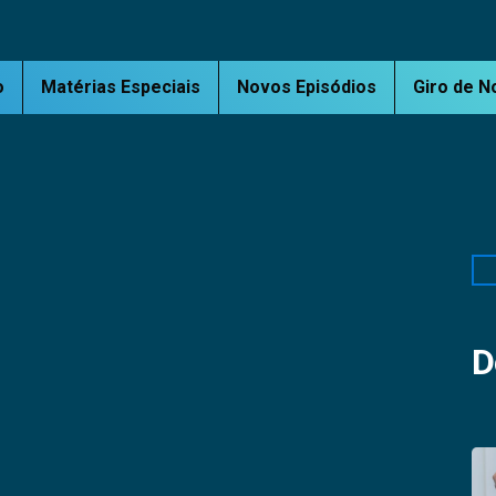
o
Matérias Especiais
Novos Episódios
Giro de N
Pe
D