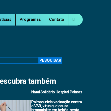
otícias
Programas
Contato
squisar
PESQUISAR
escubra também
Natal Solidário Hospital Palmas
Palmas inicia vacinação contra
o VSR, vírus que causa
bronquiolite em bebês, nesta