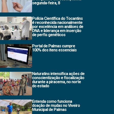
segunda-feira, 8
Polícia Científica do Tocantins
é reconhecida nacionalmente
por excelência em análises de
DNA e liderança em inserção
de perfis genéticos
Portal de Palmas cumpre
100% dos itens essenciais
Naturatins intensifica ações de
conscientização e fiscalização
durante a piracema, no norte
do estado
Entenda como funciona
doação de mudas no Viveiro
Municipal de Palmas