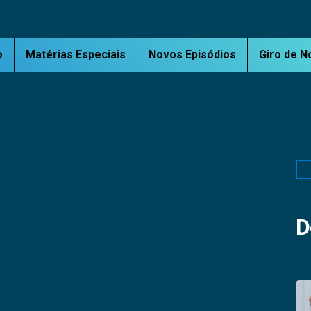
o
Matérias Especiais
Novos Episódios
Giro de N
Pe
D