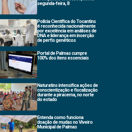
segunda-feira, 8
Polícia Científica do Tocantins
é reconhecida nacionalmente
por excelência em análises de
DNA e liderança em inserção
de perfis genéticos
Portal de Palmas cumpre
100% dos itens essenciais
Naturatins intensifica ações de
conscientização e fiscalização
durante a piracema, no norte
do estado
Entenda como funciona
doação de mudas no Viveiro
Municipal de Palmas