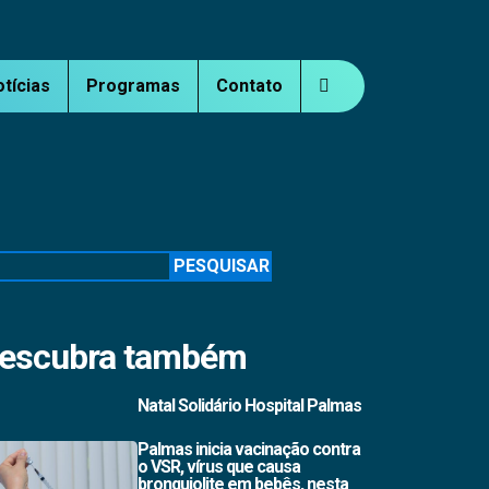
otícias
Programas
Contato
squisar
PESQUISAR
escubra também
Natal Solidário Hospital Palmas
Palmas inicia vacinação contra
o VSR, vírus que causa
bronquiolite em bebês, nesta