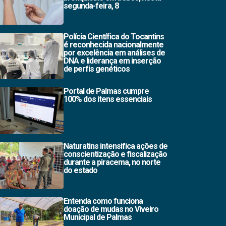
segunda-feira, 8
Polícia Científica do Tocantins
é reconhecida nacionalmente
por excelência em análises de
DNA e liderança em inserção
de perfis genéticos
Portal de Palmas cumpre
100% dos itens essenciais
Naturatins intensifica ações de
conscientização e fiscalização
durante a piracema, no norte
do estado
Entenda como funciona
doação de mudas no Viveiro
Municipal de Palmas