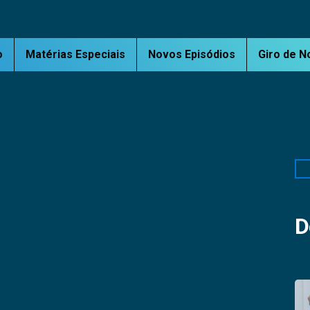
o
Matérias Especiais
Novos Episódios
Giro de N
Pe
D