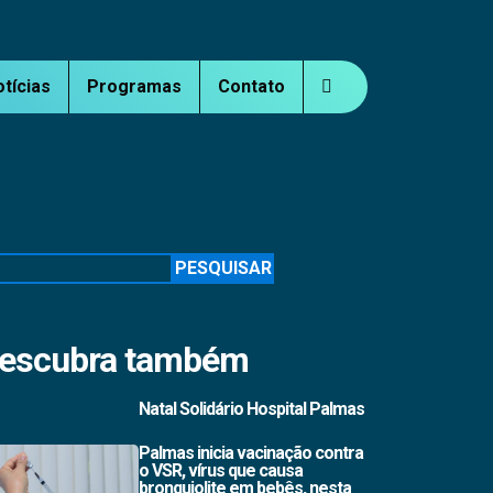
otícias
Programas
Contato
squisar
PESQUISAR
escubra também
Natal Solidário Hospital Palmas
Palmas inicia vacinação contra
o VSR, vírus que causa
bronquiolite em bebês, nesta