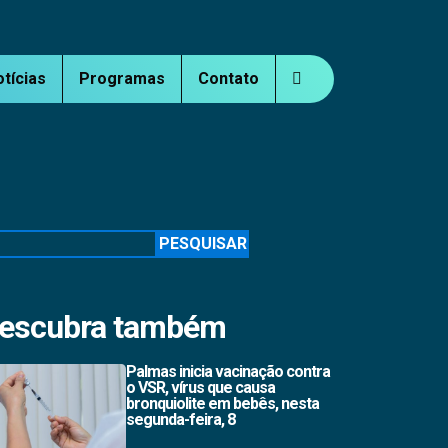
otícias
Programas
Contato
squisar
PESQUISAR
escubra também
Palmas inicia vacinação contra
o VSR, vírus que causa
bronquiolite em bebês, nesta
segunda-feira, 8