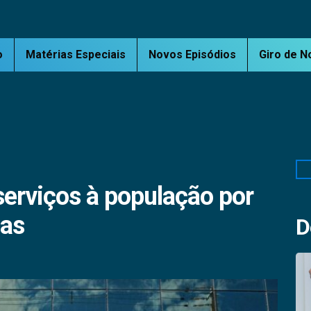
o
Matérias Especiais
Novos Episódios
Giro de N
Pe
 serviços à população por
mas
D