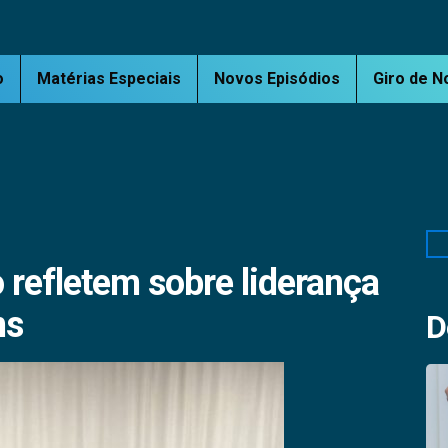
o
Matérias Especiais
Novos Episódios
Giro de N
Pe
 refletem sobre liderança
ns
D