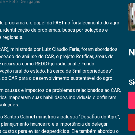
se – Foto: Divulgação
o programa e o papel da FAET no fortalecimento do agro
a, identificação de problemas, busca por soluções e
 regionais.
AR), ministrada por Luiz Cláudio Faria, foram abordados
N
cesso de análise do CAR, o projeto Retificar, áreas de
de recursos como REDD+ jurisdicional e Fundo
ação rural do estado, há cerca de 3mil propriedades”,
ia do CAR para o desenvolvimento sustentável do agro.
S
ram causas e impactos de problemas relacionados ao CAR,
tica, mapearam suas habilidades individuais e definiram
soluções.
no Santos Gabriel ministrou a palestra “Desafios do Agro”,
 planejamento financeiro e a importância de delegar
 os custos para evitar desperdícios. Ele também abordou o