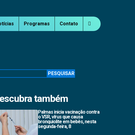
otícias
Programas
Contato
squisar
PESQUISAR
escubra também
Palmas inicia vacinação contra
o VSR, vírus que causa
bronquiolite em bebês, nesta
segunda-feira, 8