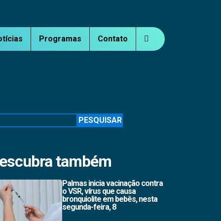
otícias
Programas
Contato
squisar
PESQUISAR
escubra também
Palmas inicia vacinação contra
o VSR, vírus que causa
bronquiolite em bebês, nesta
segunda-feira, 8