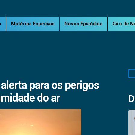
o
Matérias Especiais
Novos Episódios
Giro de N
Pe
alerta para os perigos
umidade do ar
D