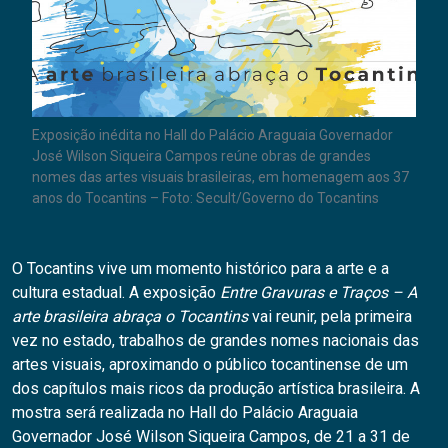
Exposição inédita no Hall do Palácio Araguaia Governador
José Wilson Siqueira Campos reúne obras de grandes
nomes das artes visuais brasileiras, em homenagem aos 37
anos do Tocantins – Foto: Secult/Governo do Tocantins
O Tocantins vive um momento histórico para a arte e a
cultura estadual. A exposição
Entre Gravuras e Traços – A
arte brasileira abraça o Tocantins
vai reunir, pela primeira
vez no estado, trabalhos de grandes nomes nacionais das
artes visuais, aproximando o público tocantinense de um
dos capítulos mais ricos da produção artística brasileira. A
mostra será realizada no Hall do Palácio Araguaia
Governador José Wilson Siqueira Campos, de 21 a 31 de