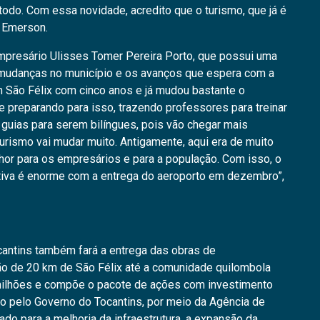
todo. Com essa novidade, acredito que o turismo, que já é
 Emerson.
mpresário Ulisses Tomer Pereira Porto, que possui uma
 mudanças no município e os avanços que espera com a
m São Félix com cinco anos e já mudou bastante o
 preparando para isso, trazendo professores para treinar
uias para serem bilíngues, pois vão chegar mais
turismo vai mudar muito. Antigamente, aqui era de muito
elhor para os empresários e para a população. Com isso, o
iva é enorme com a entrega do aeroporto em dezembro”,
cantins também fará a entrega das obras de
ão de 20 km de São Félix até a comunidade quilombola
milhões e compõe o pacote de ações com investimento
o pelo Governo do Tocantins, por meio da Agência de
tado para a melhoria da infraestrutura, a expansão da