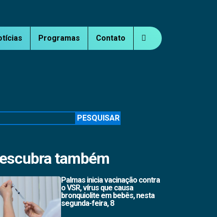
otícias
Programas
Contato
squisar
PESQUISAR
escubra também
Palmas inicia vacinação contra
o VSR, vírus que causa
bronquiolite em bebês, nesta
segunda-feira, 8