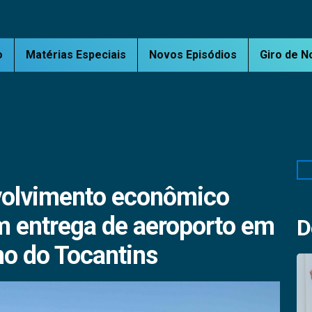
o
Matérias Especiais
Novos Episódios
Giro de N
Pe
volvimento econômico
m entrega de aeroporto em
D
o do Tocantins