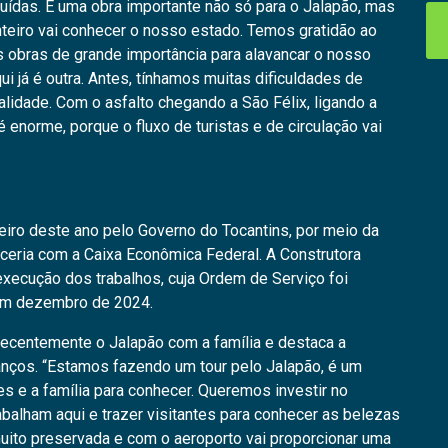
uídas. É uma obra importante não só para o Jalapão, mas
inteiro vai conhecer o nosso estado. Temos gratidão ao
s obras de grande importância para alavancar o nosso
ui já é outra. Antes, tínhamos muitas dificuldades de
lidade. Com o asfalto chegando a São Félix, ligando a
 enorme, porque o fluxo de turistas e de circulação vai
reiro deste ano pelo Governo do Tocantins, por meio da
rceria com a Caixa Econômica Federal. A Construtora
ecução dos trabalhos, cuja Ordem de Serviço foi
 em dezembro de 2024.
recentemente o Jalapão com a família e destaca a
vanços. “Estamos fazendo um tour pelo Jalapão, é um
s e a família para conhecer. Queremos investir no
abalham aqui e trazer visitantes para conhecer as belezas
muito preservada e com o aeroporto vai proporcionar uma