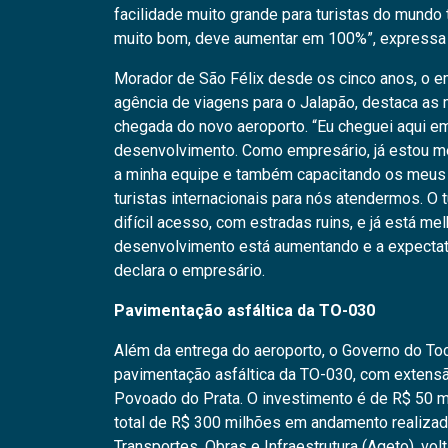
facilidade muito grande para turistas do mundo 
muito bom, deve aumentar em 100%”, expressa
Morador de São Félix desde os cinco anos, o e
agência de viagens para o Jalapão, destaca as
chegada do novo aeroporto. “Eu cheguei aqui e
desenvolvimento. Como empresário, já estou me
a minha equipe e também capacitando os meus g
turistas internacionais para nós atendermos. O 
difícil acesso, com estradas ruins, e já está m
desenvolvimento está aumentando e a expectat
declara o empresário.
Pavimentação asfáltica da TO-030
Além da entrega do aeroporto, o Governo do To
pavimentação asfáltica da TO-030, com extens
Povoado do Prata. O investimento é de R$ 50 
total de R$ 300 milhões em andamento realizad
Transportes, Obras e Infraestrutura (Ageto), vol